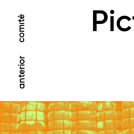
Pic
comıtė
anterior