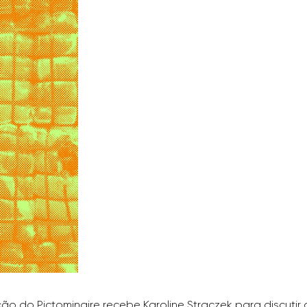
ção do Pictominaire recebe Karoline Straczek para discutir 