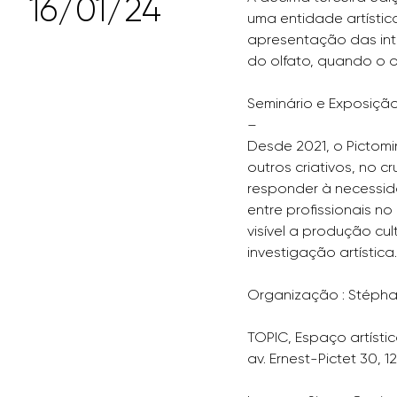
16/01/24
uma entidade artísti
apresentação das int
do olfato, quando o od
Seminário e Exposição 
–
Desde 2021, o Pictomin
outros criativos, no c
responder à necessid
entre profissionais n
visível a produção cul
investigação artística.
Organização : Stépha
TOPIC, Espaço artíst
av. Ernest-Pictet 30,