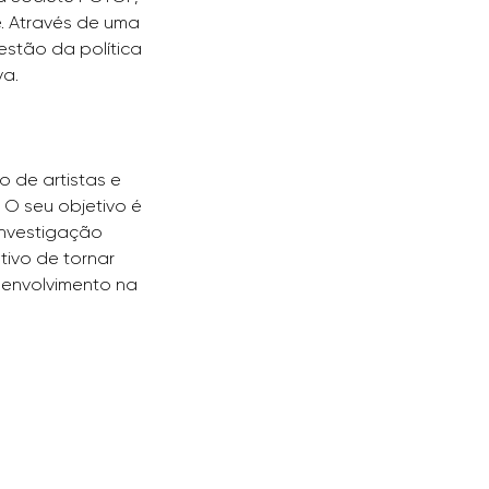
. Através de uma 
stão da política 
va.
o de artistas e 
 O seu objetivo é 
nvestigação 
ivo de tornar 
r envolvimento na 