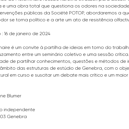
ca e uma obra total que questiona os odores na sociedade
ervenções públicas da Société POTOP, abordaremos a que
or se torna político e a arte um ato de resistência olfacti
: 16 de janeiro de 2024
aire é um convite à partilha de ideias em torno do trabalh
ruzamento entre um seminário coletivo e uma sessão crítica.
ade de partilhar conhecimentos, questões e métodos de i
o âmbito das estruturas de estúdio de Genebra, com o objet
tural em curso e suscitar um debate mais crítico e um maio
ne Blumer
ico independente
 1203 Genebra